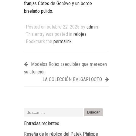
franjas Côtes de Genève y un borde
biselado pulido.
Posted on
octubre 22, 2025
by
admin
.
This entry was posted in
relojes
.
Bookmark the
permalink
.
Modelos Rolex asequibles que merecen
su atención
LA COLECCIÓN BVLGARI OCTO
Entradas recientes
Reseña de la réplica del Patek Philippe