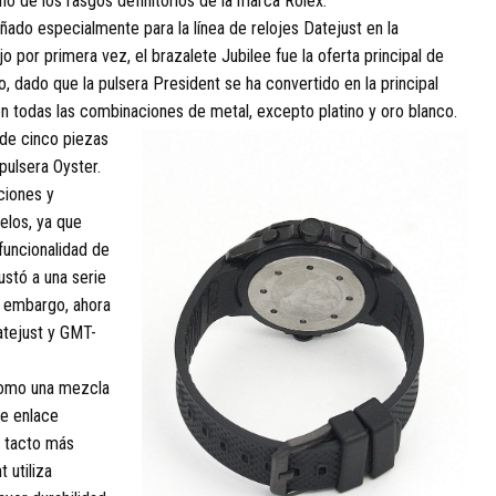
o de los rasgos definitorios de la marca Rolex.
eñado especialmente para la línea de relojes Datejust en la
o por primera vez, el brazalete Jubilee fue la oferta principal de
, dado que la pulsera President se ha convertido en la principal
en todas las combinaciones de metal, excepto platino y oro blanco.
 de cinco piezas
pulsera Oyster.
ciones y
delos, ya que
 funcionalidad de
ustó a una serie
in embargo, ahora
atejust y GMT-
 como una mezcla
de enlace
n tacto más
 utiliza