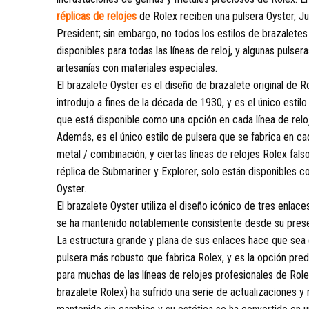
réplicas de relojes
de Rolex reciben una pulsera Oyster, Ju
President; sin embargo, no todos los estilos de brazaletes
disponibles para todas las líneas de reloj, y algunas pulser
artesanías con materiales especiales.
El brazalete Oyster es el diseño de brazalete original de R
introdujo a fines de la década de 1930, y es el único estil
que está disponible como una opción en cada línea de relo
Además, es el único estilo de pulsera que se fabrica en ca
metal / combinación; y ciertas líneas de relojes Rolex fals
réplica de Submariner y Explorer, solo están disponibles c
Oyster.
El brazalete Oyster utiliza el diseño icónico de tres enlac
se ha mantenido notablemente consistente desde su presen
La estructura grande y plana de sus enlaces hace que sea e
pulsera más robusto que fabrica Rolex, y es la opción pre
para muchas de las líneas de relojes profesionales de Rol
brazalete Rolex) ha sufrido una serie de actualizaciones y