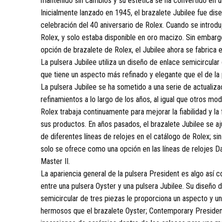
mantenido sin cambios y su estética se ha convertido en un
Inicialmente lanzado en 1945, el brazalete Jubilee fue dis
celebración del 40 aniversario de Rolex. Cuando se introduj
Rolex, y solo estaba disponible en oro macizo. Sin embargo
opción de brazalete de Rolex, el Jubilee ahora se fabrica 
La pulsera Jubilee utiliza un diseño de enlace semicircular
que tiene un aspecto más refinado y elegante que el de la 
La pulsera Jubilee se ha sometido a una serie de actualiza
refinamientos a lo largo de los años, al igual que otros mo
Rolex trabaja continuamente para mejorar la fiabilidad y la
sus productos. En años pasados, el brazalete Jubilee se aj
de diferentes líneas de relojes en el catálogo de Rolex; s
solo se ofrece como una opción en las líneas de relojes D
Master II.
La apariencia general de la pulsera President es algo así
entre una pulsera Oyster y una pulsera Jubilee. Su diseño 
semicircular de tres piezas le proporciona un aspecto y u
hermosos que el brazalete Oyster; Contemporary President