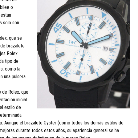
bilee o
 están
as solo son
olex, que se
o de brazalete
jes Rolex.
da tipo de
os, como la
on una pulsera
es de Rolex, que
tación inicial.
l estilo de
determinada
ex. Aunque el brazalete Oyster (como todos los demás estilos de
 mejoras durante todos estos años, su apariencia general se ha