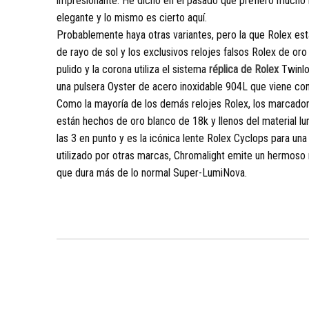
impresionante. He dicho en el pasado que prefiero mucho 
elegante y lo mismo es cierto aquí.
Probablemente haya otras variantes, pero la que Rolex est
de rayo de sol y los exclusivos relojes falsos Rolex de or
pulido y la corona utiliza el sistema
réplica de Rolex
Twinlo
una pulsera Oyster de acero inoxidable 904L que viene con
Como la mayoría de los demás relojes Rolex, los marcadore
están hechos de oro blanco de 18k y llenos del material l
las 3 en punto y es la icónica lente Rolex Cyclops para una 
utilizado por otras marcas, Chromalight emite un hermoso 
que dura más de lo normal Super-LumiNova.