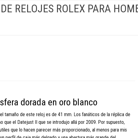
 DE RELOJES ROLEX PARA HOM
esfera dorada en oro blanco
 el tamaño de este reloj es de 41 mm. Los fanáticos de la réplica de
que el Datejust II que se introdujo allá por 2009. Por supuesto,
sutiles que lo hacen parecer más proporcionado, al menos para mis
 un perfil de caja más delgado y una abertura más grande del