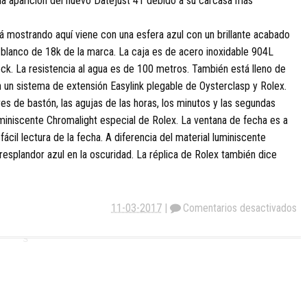
la aparición del nuevo Datejust 41 debido a su carcasa más
á mostrando aquí viene con una esfera azul con un brillante acabado
o blanco de 18k de la marca. La caja es de acero inoxidable 904L
ck. La resistencia al agua es de 100 metros. También está lleno de
 un sistema de extensión Easylink plegable de Oysterclasp y Rolex.
s de bastón, las agujas de las horas, los minutos y las segundas
uminiscente Chromalight especial de Rolex. La ventana de fecha es a
fácil lectura de la fecha. A diferencia del material luminiscente
resplandor azul en la oscuridad. La réplica de Rolex también dice
11-03-2017
|
Comentarios desactivados