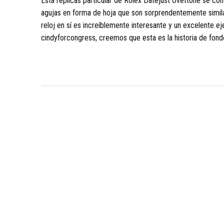
Esta réplicas particular de Rolex Datejust Ovettone se c
agujas en forma de hoja que son sorprendentemente similare
reloj en sí es increíblemente interesante y un excelente 
cindyforcongress, creemos que esta es la historia de fond