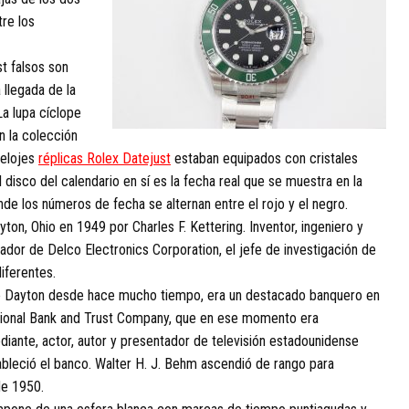
tre los
t falsos son
 llegada de la
La lupa cíclope
n la colección
relojes
réplicas Rolex Datejust
estaban equipados con cristales
disco del calendario en sí es la fecha real que se muestra en la
nde los números de fecha se alternan entre el rojo y el negro.
yton, Ohio en 1949 por Charles F. Kettering. Inventor, ingeniero y
dor de Delco Electronics Corporation, el jefe de investigación de
iferentes.
de Dayton desde hace mucho tiempo, era un destacado banquero en
tional Bank and Trust Company, que en ese momento era
iante, actor, autor y presentador de televisión estadounidense
bleció el banco. Walter H. J. Behm ascendió de rango para
de 1950.