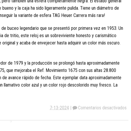
, pero también una esfera completamente negra. El estado general
 bueno y la caja ha sido ligeramente pulida. Tiene un diámetro de
seguir la variante de esfera TAG Heuer Carrera más rara!
a
de buceo legendario que se presentó por primera vez en 1953. Un
de tritio, este reloj es un sobreviviente honesto y carismático
ce original y acaba de envejecer hasta adquirir un color más oscuro.
edor de 1979 y la producción se prolongó hasta aproximadamente
75, que mejoraba el Ref. Movimiento 1675 con sus altas 28.800
ón de avance rápido de fecha. Este ejemplar data aproximadamente
un llamativo color azul y un color rojo descolorido muy fresco. La
7-13-2024
|
Comentarios desactivados