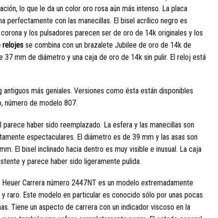
ción, lo que le da un color oro rosa aún más intenso. La placa
a perfectamente con las manecillas. El bisel acrílico negro es
 corona y los pulsadores parecen ser de oro de 14k originales y los
 relojes
se combina con un brazalete Jubilee de oro de 14k de
 37 mm de diámetro y una caja de oro de 14k sin pulir. El reloj está
ng antiguos más geniales. Versiones como ésta están disponibles
o, número de modelo 807.
el parece haber sido reemplazado. La esfera y las manecillas son
tamente espectaculares. El diámetro es de 39 mm y las asas son
mm. El bisel inclinado hacia dentro es muy visible e inusual. La caja
istente y parece haber sido ligeramente pulida.
G Heuer Carrera número 2447NT es un modelo extremadamente
l y raro. Este modelo en particular es conocido sólo por unas pocas
as. Tiene un aspecto de carrera con un indicador viscoso en la